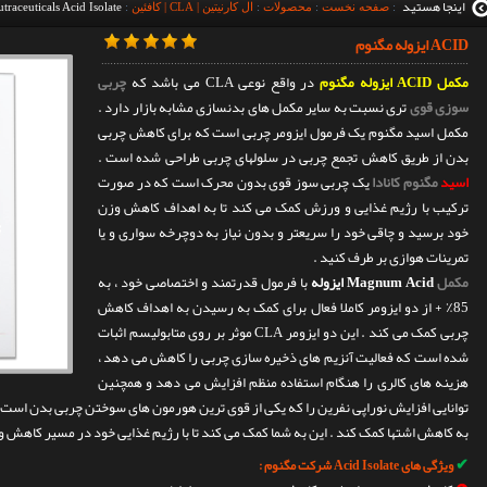
اینجا هستید
:
صفحه نخست
:
محصولات
:
ال کارنیتین | CLA | کافئین
:
aceuticals Acid Isolate
ACID ایزوله مگنوم
مکمل ACID ایزوله مگنوم
در واقع نوعی CLA می باشد که
چربی
سوزی قوی
تری نسبت به سایر مکمل های بدنسازی مشابه بازار دارد .
مکمل اسید مگنوم یک فرمول ایزومر چربی است که برای کاهش چربی
بدن از طریق کاهش تجمع چربی در سلولهای چربی طراحی شده است .
اسید
مگنوم کانادا
یک چربی سوز قوی بدون محرک است که در صورت
ترکیب با رژیم غذایی و ورزش کمک می کند تا به اهداف کاهش وزن
خود برسید و چاقی خود را سریعتر و بدون نیاز به دوچرخه سواری و یا
تمرینات هوازی بر طرف کنید .
مکمل
Magnum Acid ایزوله
با فرمول قدرتمند و اختصاصی خود ، به
85٪ + از دو ایزومر کاملا فعال برای کمک به رسیدن به اهداف کاهش
چربی کمک می کند . این دو ایزومر CLA موثر بر روی متابولیسم اثبات
شده است که فعالیت آنزیم های ذخیره سازی چربی را کاهش می دهد ،
هزینه های کالری را هنگام استفاده منظم افزایش می دهد و همچنین
توانایی افزایش نوراپی نفرین را که یکی از قوی ترین هورمون های سوختن چربی بدن است را
به کاهش اشتها کمک کند . این به شما کمک می کند تا با رژیم غذایی خود در مسیر کاهش وزن
✔
ویژگی های Acid Isolate شرکت مگنوم :