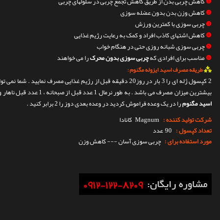
❶
کاهش چربی بدن از طریق کاهش تجمع چربی در سلولهای چربی
❷
کاهش وزن بدن بدون عضله سوزی
❸
چربی سوزی با کمترین ورزش
❹
کاهش اشتهای کاذب افراد و کمک به رعایت رژیم غذایی
❺
چربی سوزی شبانه روزی حتی در هنگام خواب
❻
مناسب برای افرادی که
چربی سوزی بدون محرک
را می خواهند
⁂
طریقه مصرف اسید ایزوله مگنوم :
2 کپسول ژله ای را 3 بار در روز20 دقیقه قبل از رژیم غذایی مصرف ن
بیشترین میزان مصرف می باشد . به طور نرمال 1 عدد قبل از صبحانه ، 1 عدد قبل ناهار و 1 عدد قبل از شام استفاده کنید . اگر
اسید مگنوم
را در یک وعده فراموش کردید در وعده بعدی دوز را 2 برابر کنید .
شرکت تولید کننده :
Magnum
کانادا
تعداد کپسول :
90 عدد
مورد استفاده برای :
چربی سوزی آسان --- کاهش وزن