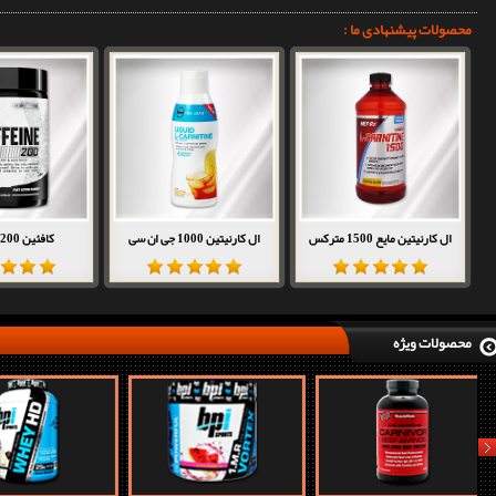
محصولات پیشنهادی ما :
ال کارنیتین مایع 1500 مترکس
ال کارنیتین 1000 جی ان سی
کافئین 200 ناترکس
محصولات ویژه
nex