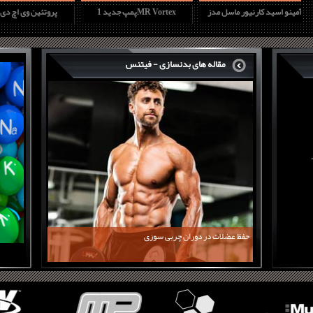
آمینو اسید کارنیور ماسل مدز
پمپ جدید 1MR Vortex
پروتئین وی ا
مقاله های بدنسازی - فیتنس
حفظ عضلات در دوران چربی سوزی