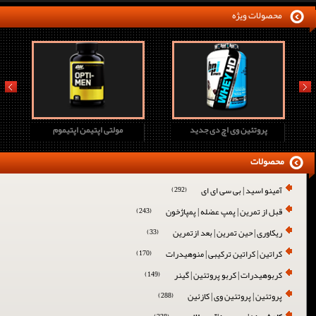
محصولات ویژه
prev
next
پروتئین وی اچ دی جدید
مولتی اپتیمن اپتیموم
محصولات
آمینو اسید | بی سی ای ای
(292)
قبل از تمرین | پمپ عضله | پمپاژخون
(243)
ریکاوری | حین تمرین | بعد ازتمرین
(33)
کراتین | کراتین ترکیبی | منوهیدرات
(170)
کربوهیدرات | کربو پروتئین | گینر
(149)
پروتئین | پروتئین وی | کازئین
(288)