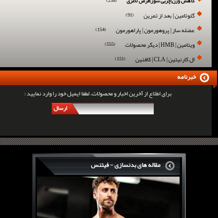
کاهش وزن|چربی سوز|قرص لاغری
(238)
گلوتامین | بعد از تمرین
(91)
عضله ساز | پروهورمون | پاراهورمون
(154)
ویتامین | HMB | دیگر محصولات
(555)
ال کارنیتین | CLA | کافئین
(151)
خبرنامه
برای اطلاع از آخرین اخبار و محصولات، لطفا ایمیل خود را وارد نمایید :
ارسال
مقاله های بدنسازی - فیتنس
سرگی کنستانس چگونه بر روی بازو های فوق العاده...