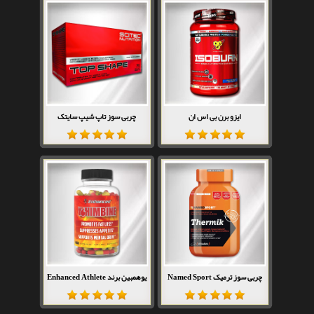
ایزو برن بی اس ان
چربی سوز تاپ شیپ سایتک
چربی سوز ترمیک Named Sport
یوهمبین برند Enhanced Athlete