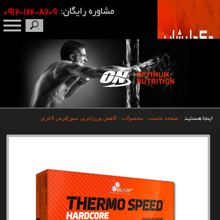
صفحه نخست
درباره ما
برندها
اینجا هستید
:
صفحه نخست
:
محصولات
:
کاهش وزن|چربی سوز|قرص لاغری
مکمل بدنسازی
محصولات
اخبار
مقالات