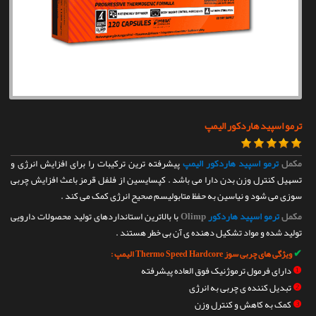
تماس با ما
ترمو اسپید هاردکور الیمپ
مکمل
ترمو اسپید هاردکور الیمپ
پیشرفته ترین ترکیبات را برای افزایش انرژی و
تسهیل کنترل وزن بدن دارا می باشد . کپسایسین از فلفل قرمز باعث افزایش چربی
سوزی می شود و نیاسین به حفظ متابولیسم صحیح انرژی کمک می کند .
مکمل
ترمو اسپید هاردکور
Olimp
با بالاترین استانداردهای تولید محصولات دارویی
تولید شده و مواد تشکیل دهنده ی آن بی خطر هستند .
✔
ویژگی های چربی سوز Thermo Speed Hardcore الیمپ :
❶
دارای فرمول ترموژنیک فوق العاده پیشرفته
❷
تبدیل کننده ی چربی به انرژی
❸
کمک به کاهش و کنترل وزن