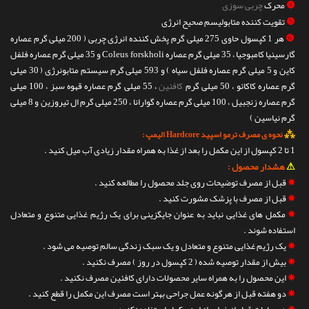
❹
محرک
چربی سوزی
❺
تقویت کننده متابولیسم صحیح انرژی
❻
هر 1 کپسول حاوی 275 میلی گرم پخش کننده انرژی چربی ( 200 میلی گرم عصاره
گارسینیا کامبوجیا ، 35 میلی گرم عصاره Coleus forskholi و 35 میلی گرم عصاره فلفل
کاین و 5 میلی گرم عصاره فلفل سیاه ) و 593 میلی گرم سیستم متابونرژی ( 30 میلی
گرم عصاره کاکائو ، 50 میلی گرم
کافئین
، 55 میلی گرم عصاره قهوه سبز ، 100 میلی
گرم عصاره زنجبیل ، 100 میلی گرم عصاره گوارانا ، 250 میلی گرم ال تیروزین و 8 میلی
گرم نیاسین )
⁂
نحوه ی مصرف ترمو اسپید Hardcore الیمپ :
1 تا 2 کپسول از این مکمل را بعد از غذا به همراه مقدار زیادی آب میل کنید .
⚠
هشدار محصول :
✵
قبل از مصرف توضیحات روی جلد محصول را مطالعه کنید .
✵
قبل از مصرف با پزشک مشورت کنید .
✵
مکمل های غذایی نباید به عنوان جایگزینی برای یک رژیم غذایی متنوع و متعادل
استفاده شوند .
✵
یک رژیم غذایی متنوع و متعادل و یک سبک زندگی سالم توصیه می شود .
✵
بیش از مقدار توصیه شده ( 2 کپسول در روز ) مصرف نکنید .
✵
این محصول را به همراه سایر محصولات دارای کافئین مصرف نکنید .
✵
دو هفته قبل از هرگونه عمل جراحی بهتر است مصرف این مکمل را قطع کنید .