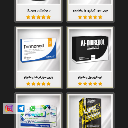
چربی سوز آی لیپورول یاماموتو
ترموژنیک پروبیوتیکا
آی دایوربول یاماموتو
چربی سوز ترمند یاماموتو