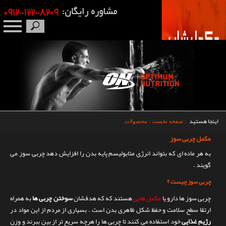
صفحه نخست
درباره ما
برندها
اینجا هستید
:
صفحه نخست
:
محصولات
مکمل بدنسازی
مکمل
چربی سوز
به هر ماده ای که بتواند انرژی متابولیسم پایه بدن را افزایش دهد چربی سوز می
محصولات
گویند .
چربی سوز چیست ؟
اخبار
چربی سوز ها دارو یا
مکمل هایی
هستند که که هدفشان
سوختن چربی ها
به همراه
ارتقا سطح سلامت و حفظ شکل ظاهری بدن است . بسیاری از مردم از این مواد در
مقالات
رژیم غذایی
خود استفاده می کنند تا چربی ها را هرچه سریع تر از بین ببرند و وزن