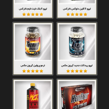
لیپو 6 کلین دتوکس ناترکس
لیپو 6 بلک نایت تایم ناترکس
لیپو ریداکت جدید آیرون مکس
ترمو پرولین آیرون مکس