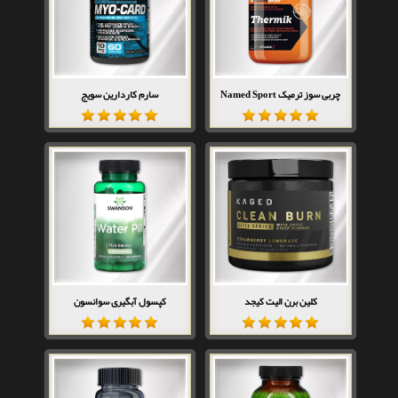
چربی سوز ترمیک Named Sport
سارم کاردارین سویج
کلین برن الیت کیجد
کپسول آبگیری سوانسون