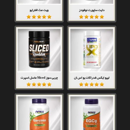
دایت ساپورت نوفودز
ویت مث افترایو
لیپو ایکس فدراکات یو اس ان
چربی سوز Sliced ماسل اسپرت