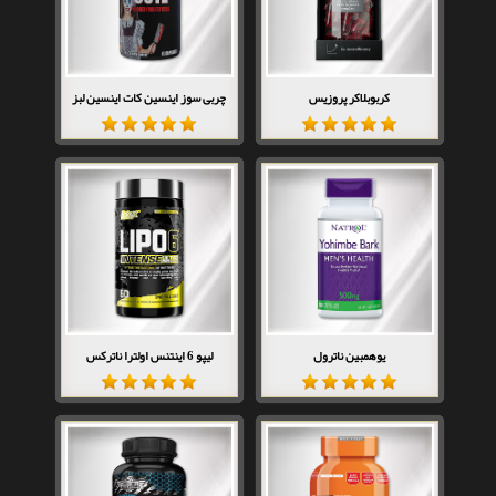
کربوبلاکر پروزیس
چربی سوز اینسین کات اینسین لبز
یوهمبین ناترول
لیپو 6 اینتنس اولترا ناترکس