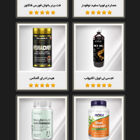
عصاره ی لوبیا سفید نوفودز
فت برنر بانوان فورس فاکتور
ام سی تی اویل اکتیولب
هیدرادرای آلمکس