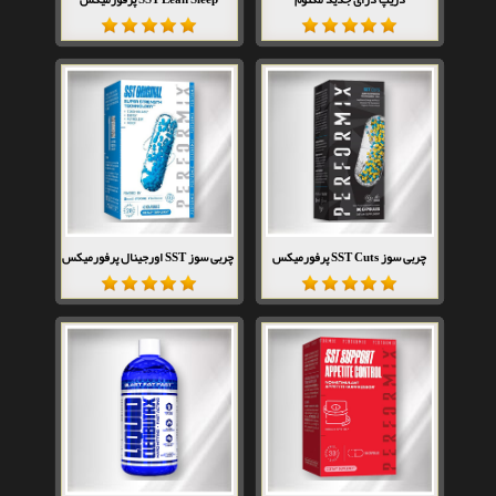
چربی سوز SST Cuts پرفورمیکس
چربی سوز SST اورجینال پرفورمیکس