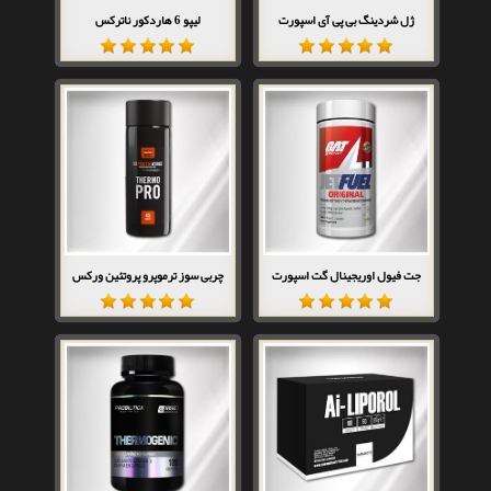
ژل شردینگ بی پی آی اسپورت
لیپو 6 هاردکور ناترکس
جت فیول اوریجینال گت اسپورت
چربی سوز ترموپرو پروتئین ورکس