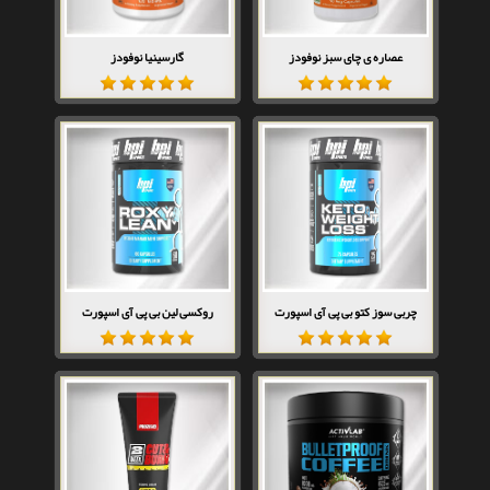
عصاره ی چای سبز نوفودز
گارسینیا نوفودز
چربی سوز کتو بی پی آی اسپورت
روکسی لین بی پی آی اسپورت