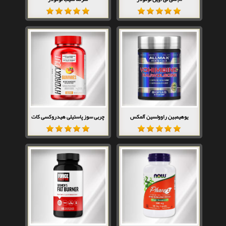
یوهیمبین راوولسین آلمکس
چربی سوز پاستیلی هیدروکسی کات