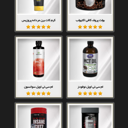
بولت پروف کافی اکتیولب
کرم کات برن مردانه پروزیس
ام سی تی اویل نوفودز
ام سی تی اویل سوانسون