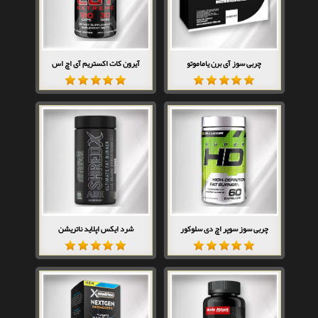
چربی سوز آی برن یاماموتو
آیرون کات اکستریم آی اچ اس
چربی سوز سوپر اچ دی سلوکور
شرد ایکس اپلاید ناتریشن