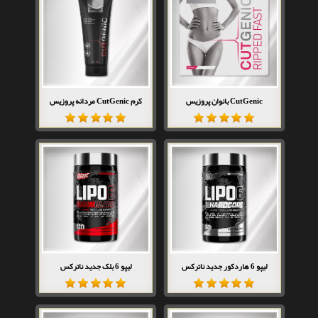
CutGenic بانوان پروزیس
کرم CutGenic مردانه پروزیس
لیپو 6 هاردکور جدید ناترکس
لیپو 6 بلک جدید ناترکس