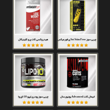
چربی سوز Sst Stim Free پرفورمیکس
هیدروکسی کات پرو کلینیکال
انیمال کات Advanced یونیورسال
چربی سوز پودری لیپو 10 لاپروا