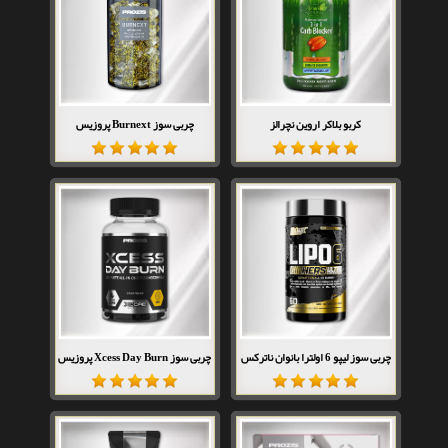
کربو بلاکر اروین نچرالز
چربی سوز Burnext پروزیس
چربی سوز لیپو 6 اولترا بانوان ناترکس
چربی سوز Xcess Day Burn پروزیس