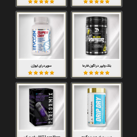
بلک وایپر دراگون فارما
سوپردرای ایوژن
دریپ درای جدید مگنوم
SST Lean Sleep پرفورمیکس