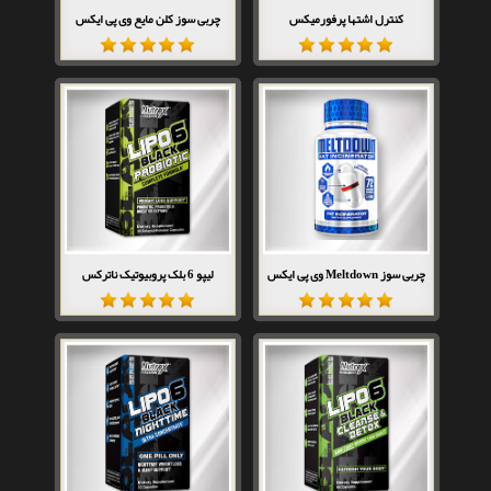
کنترل اشتها پرفورمیکس
چربی سوز کلن مایع وی پی ایکس
چربی سوز Meltdown وی پی ایکس
لیپو 6 بلک پروبیوتیک ناترکس