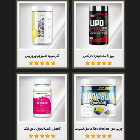
لیپو 6 بلک اولترا ناترکس
گارسینیا کامبوجیا پروزیس
چربی سوز Revolution ماسل اسپرت
کاهش اشتها بانوان بادی اتک