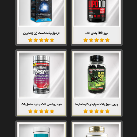
لیپو 100 بادی اتک
ترموژنیک نکست ژن زنادرین
چربی سوز بلک اسپایدر کلوما فارما
هیدروکسی کات جدید ماسل تک