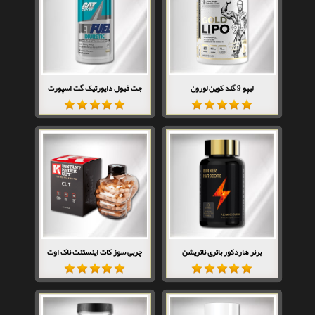
لیپو 9 گلد کوین لورون
جت فیول دایورتیک گت اسپورت
برنر هاردکور باتری ناتریشن
چربی سوز کات اینستنت ناک اوت