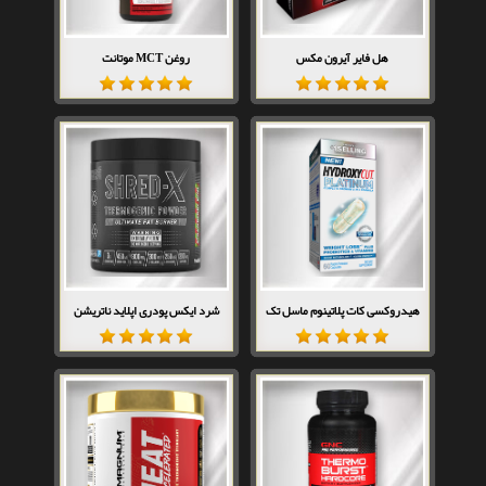
هل فایر آیرون مکس
روغن MCT موتانت
هیدروکسی کات پلاتینوم ماسل تک
شرد ایکس پودری اپلاید ناتریشن