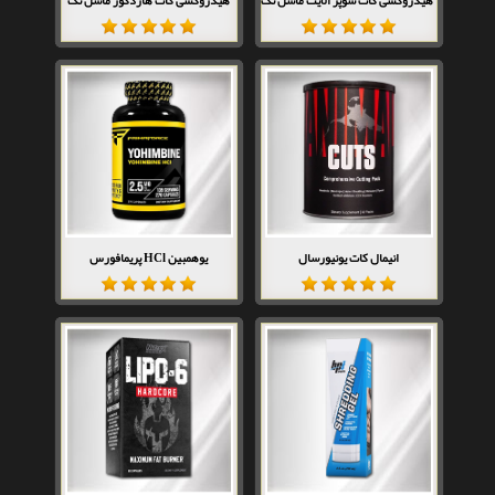
انیمال کات یونیورسال
یوهمبین HCl پریمافورس