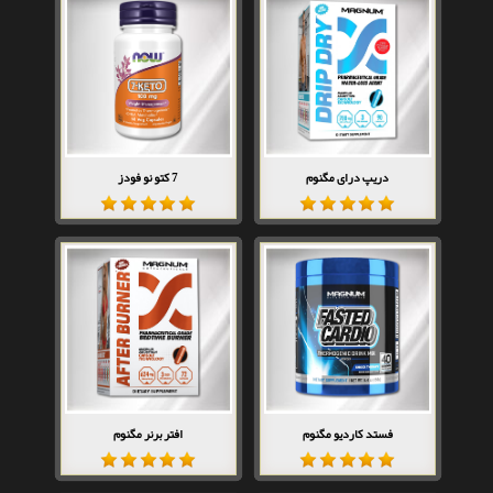
دریپ درای مگنوم
7 کتو نو فودز
فستد کاردیو مگنوم
افتر برنر مگنوم