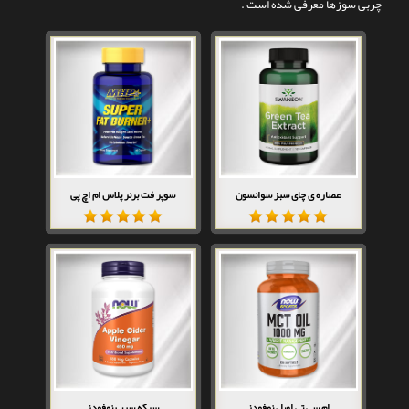
چربی سوزها معرفی شده است .
عصاره ی چای سبز سوانسون
سوپر فت برنر پلاس ام اچ پی
ام سی تی اویل نوفودز
سرکه سیب نوفودز