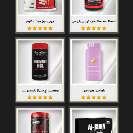
Thermo Burst هاردکور جی ان سی
چربی سوز هیت مگنوم
بلوتامین هیرتامین
یوهمبین اچ سی ال اینسین لبز