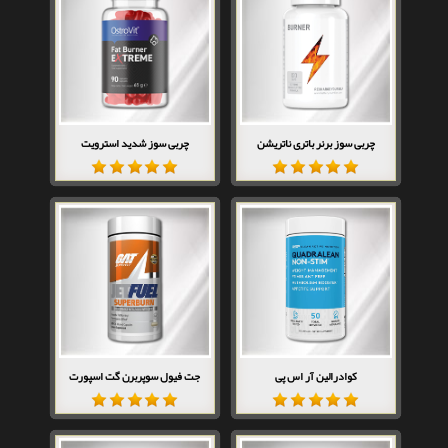
چربی سوز برنر باتری ناتریشن
چربی سوز شدید استرویت
کوادرالین آر اس پی
جت فیول سوپربرن گت اسپورت