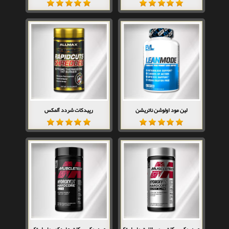
لین مود اولوشن ناتریشن
رپیدکات شردد آلمکس
هیدروکسی کات سوپر الایت ماسل تک
هیدروکسی کات هاردکور ماسل تک