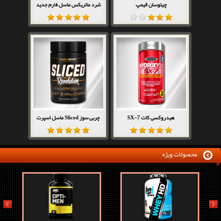
چیتوسان الیمپ
شرد ماتریکس ماسل فارم جدید
هیدروکسی کات SX-7
چربی سوز Sliced ماسل اسپرت
محصولات ویژه
prev
next