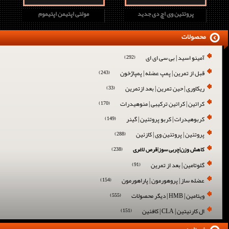
پروتئین وی اچ دی جدید
مولتی اپتیمن اپتیموم
محصولات
آمینو اسید | بی سی ای ای
(292)
قبل از تمرین | پمپ عضله | پمپاژخون
(243)
ریکاوری | حین تمرین | بعد ازتمرین
(33)
کراتین | کراتین ترکیبی | منوهیدرات
(170)
کربوهیدرات | کربو پروتئین | گینر
(149)
پروتئین | پروتئین وی | کازئین
(288)
کاهش وزن|چربی سوز|قرص لاغری
(238)
گلوتامین | بعد از تمرین
(91)
عضله ساز | پروهورمون | پاراهورمون
(154)
ویتامین | HMB | دیگر محصولات
(555)
ال کارنیتین | CLA | کافئین
(151)