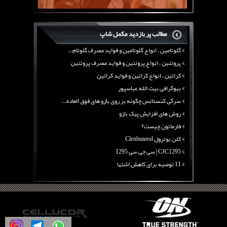
بیوگرافی علی تبریزی
منابع پروتئینی غیر گوشتی
مطالب پر بازدید مکمل شاپ
آرژنین ، فواید آرژنین و نقش آرژنین در بدن
گلوتامین ، انواع گلوتامین و فواید مصرف گلوتام...
پروتئین ، انواع پروتئین و فواید مصرف پروتئین
کراتین ، انواع کراتین و فواید کراتین
بیوگرافی بیت الله عباسپور
سرگی کنستانس چگونه بر روی بازو های فوق العاده...
روش های افزایش پیک بازو
فارماتون چیست؟
کلن بوترول Clenbuterol
CJC1295 | سی جی سی 1295
11 توصیه برای کاهش اشتها
معرفی یک برنامه غذایی جامع برای افزایش قد
چربی سوزی با چای سبز
بیوگرافی علی تبریزی
منابع پروتئینی غیر گوشتی