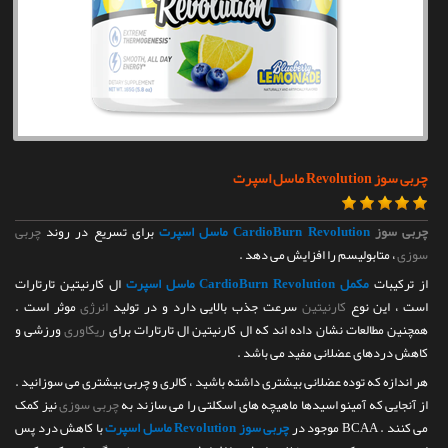
تماس با ما
چربی سوز Revolution ماسل اسپرت
چربی سوز
CardioBurn Revolution ماسل اسپرت
برای تسریع در روند
چربی
سوزی
، متابولیسم را افزایش می دهد .
از ترکیبات
مکمل CardioBurn Revolution ماسل اسپرت
ال کارنیتین تارتارات
است ، این نوع
کارنیتین
سرعت جذب بالایی دارد و در تولید
انرژی
موثر است .
همچنین مطالعات نشان داده اند که ال کارنیتین ال تارتارات برای
ریکاوری
ورزشی و
کاهش دردهای عضلانی مفید می باشد .
هر اندازه که توده عضلانی بیشتری داشته باشید ، کالری و چربی بیشتری می سوزانید .
از آنجایی که آمینو اسیدها ماهیچه های اسکلتی را می سازند به
چربی سوزی
نیز کمک
می کنند . BCAA موجود در
چربی سوز Revolution ماسل اسپرت
با کاهش درد پس