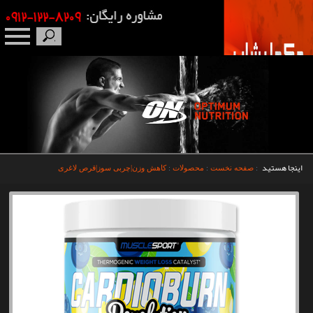
صفحه نخست
درباره ما
برندها
اینجا هستید
:
صفحه نخست
:
محصولات
:
کاهش وزن|چربی سوز|قرص لاغری
مکمل بدنسازی
محصولات
اخبار
مقالات