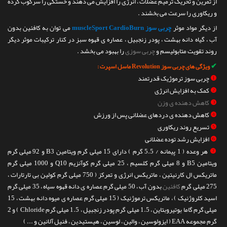
از تمرین و تحریک ترمیم عضلات ، انرژی را افزایش می دهند و خستگی را سرکوب کرده
و ریکاوری را سرعت می بخشند .
از دیگر مواد موثر
چربی سوز muscleSport CardioBurn
می توان به کافئین بدون
آب ، گیاه دانه بهشت ، پودر زنجبیل ، عصاره ی قهوه سبز در کنار ترکیبات موثر دیگر
روند تقویت متابولیسم و
چربی سوزی
را بهبود می بخشد .
✔
ویژگی های چربی سوز Revolution ماسل اسپرت :
❶
چربی سوز ترموژیک قدرتمند
❷
کمک به افزایش انرژی
❸
کاهش دهنده ی وزن
❹
کاهش دهنده ی دردهای عضلانی پس از ورزش
❺
تسریع روند ریکاوری
❻
افزایش رشد توده عضلانی
❼
هر وعده ( 1 پیمانه / 5.5 گرم ) دارای 15 میلی گرم ویتامین B3 و 92 میلی گرم
ویتامین B5 و 8 میلی گرم کلسیم ، 25 میلی گرم کوآنزیم Q10 و 1000 میلی گرم
ماتریکس ال کارنیتین ، ماتریکس انرژی و تمرکز ( 750 میلی گرم کولین بی تارتارات ،
275 میلی گرم
کافئین
بدون آب ، 50 میلی گرم عصاره ی دانه قهوه سیاه ، 35 میلی گرم
اسید کلروژنیک ) ، ماتریکس ترموژنیک ( 15 میلی گرم عصاره ی میوه دانه بهشت ، 15
میلی گرم گاما بوتیروبتاین ، 1.5 میلی گرم پودر زنجبیل ، 1.5 میلی گرم Chloride ) و 2
گرم مجموعه EAA ( ایزولوسین ، والین ، لوسین ، هیستیدین ، فنیل آلانین و ... )