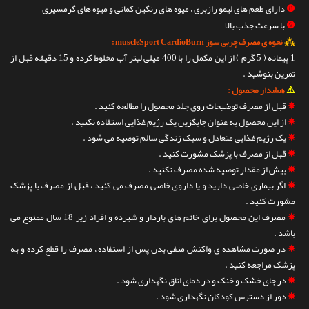
❽
دارای طعم های لیمو رازبری ، میوه های رنگین کمانی و میوه های گرمسیری
❾
با سرعت جذب بالا
⁂
نحوه ی مصرف چربی سوز muscleSport CardioBurn :
1 پیمانه ( 5 گرم ) از این مکمل را با 400 میلی لیتر آب مخلوط کرده و 15 دقیقه قبل از
تمرین بنوشید .
⚠
هشدار محصول :
✵
قبل از مصرف توضیحات روی جلد محصول را مطالعه کنید .
✵
از این محصول به عنوان جایگزین یک رژیم غذایی استفاده نکنید .
✵
یک رژیم غذایی متعادل و سبک زندگی سالم توصیه می شود .
✵
قبل از مصرف با پزشک مشورت کنید .
✵
بیش از مقدار توصیه شده مصرف نکنید .
✵
اگر بیماری خاصی دارید و یا داروی خاصی مصرف می کنید ، قبل از مصرف با پزشک
مشورت کنید .
✵
مصرف این محصول برای خانم های باردار و شیرده و افراد زیر 18 سال ممنوع می
باشد .
✵
در صورت مشاهده ی واکنش منفی بدن پس از استفاده ، مصرف را قطع کرده و به
پزشک مراجعه کنید .
✵
در جای خشک و خنک و در دمای اتاق نگهداری شود .
✵
دور از دسترس کودکان نگهداری شود .