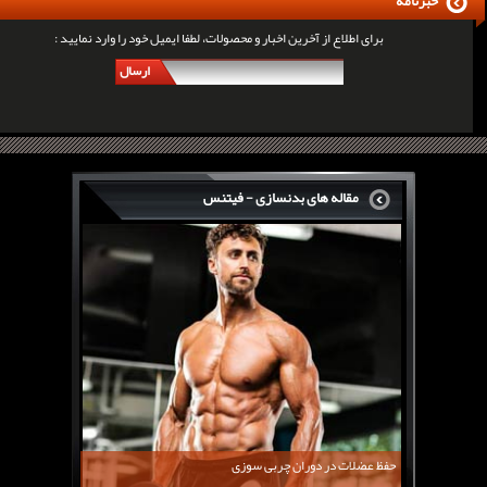
خبرنامه
برای اطلاع از آخرین اخبار و محصولات، لطفا ایمیل خود را وارد نمایید :
ارسال
مقاله های بدنسازی - فیتنس
سرگی کنستانس چگونه بر روی بازو های فوق العاده...
روش های افزایش پیک بازو
فارماتون چیست؟
کلن بوترول Clenbuterol
CJC1295 | سی جی سی 1295
11 توصیه برای کاهش اشتها
معرفی یک برنامه غذایی جامع برای افزایش قد
حفظ عضلات در دوران چربی سوزی
چربی سوزی با چای سبز