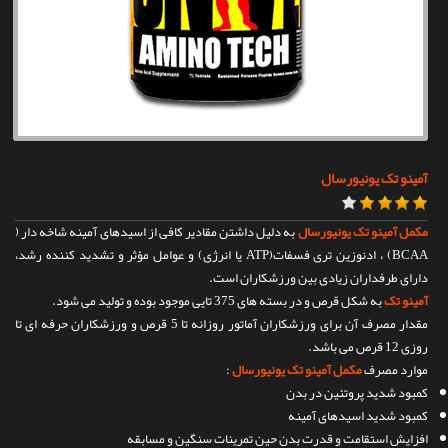
تماس با ما
آمینو تک یونیورسال
مکمل آمینو تک یونیورسال
به دلیل داشتن مقادیر کافی از اسیدهای آمینه شاخه دار (
BCAA) ، ادنوزین تری فسفات(ATP یا انرژی) و عوامل مؤثر و تشدید کننده رشد،
دارای طرفداران زیادی بین ورزشکاران است.
آمینو تک
به شکل قرص و در بسته های 375 تایی موجود بوده و تولید می شود.
مقدار مصرف آن برای ورزشکاران آماتور روزانه تا 5 قرص و ورزشکاران حرفه ای تا
روزی 12 قرص می باشد.
موارد مصرف
مکمل آمینو تک یونیورسال
:
کمبود شدید پروتئین در بدن
کمبود شدید اسیدهای آمینه
افزایش استقامت و قدرت بدن حین تمرینات سنگین و مسابقه