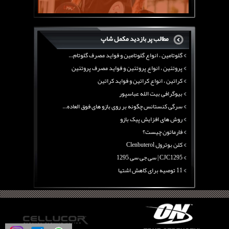
چربی سوزی با چای سبز
بیوگرافی علی تبریزی
منابع پروتئینی غیر گوشتی
مطالب پر بازدید مکمل شاپ
آرژنین ، فواید آرژنین و نقش آرژنین در بدن
گلوتامین ، انواع گلوتامین و فواید مصرف گلوتام...
پروتئین ، انواع پروتئین و فواید مصرف پروتئین
کراتین ، انواع کراتین و فواید کراتین
بیوگرافی بیت الله عباسپور
سرگی کنستانس چگونه بر روی بازو های فوق العاده...
روش های افزایش پیک بازو
فارماتون چیست؟
کلن بوترول Clenbuterol
CJC1295 | سی جی سی 1295
11 توصیه برای کاهش اشتها
معرفی یک برنامه غذایی جامع برای افزایش قد
چربی سوزی با چای سبز
بیوگرافی علی تبریزی
منابع پروتئینی غیر گوشتی