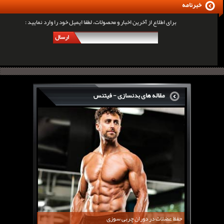
خبرنامه
برای اطلاع از آخرین اخبار و محصولات، لطفا ایمیل خود را وارد نمایید :
ارسال
مقاله های بدنسازی - فیتنس
سرگی کنستانس چگونه بر روی بازو های فوق العاده...
روش های افزایش پیک بازو
فارماتون چیست؟
کلن بوترول Clenbuterol
CJC1295 | سی جی سی 1295
11 توصیه برای کاهش اشتها
معرفی یک برنامه غذایی جامع برای افزایش قد
حفظ عضلات در دوران چربی سوزی