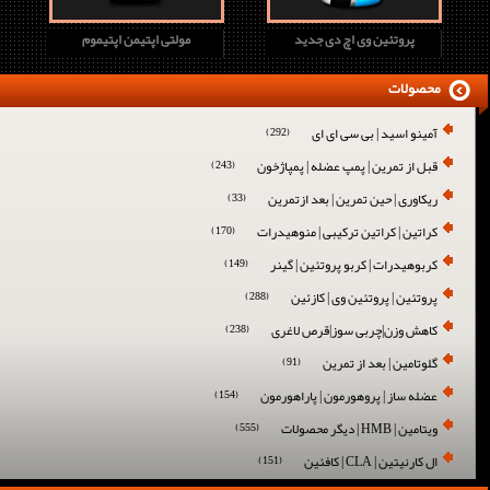
پروتئین وی اچ دی جدید
مولتی اپتیمن اپتیموم
محصولات
آمینو اسید | بی سی ای ای
(292)
قبل از تمرین | پمپ عضله | پمپاژخون
(243)
ریکاوری | حین تمرین | بعد ازتمرین
(33)
کراتین | کراتین ترکیبی | منوهیدرات
(170)
کربوهیدرات | کربو پروتئین | گینر
(149)
پروتئین | پروتئین وی | کازئین
(288)
کاهش وزن|چربی سوز|قرص لاغری
(238)
گلوتامین | بعد از تمرین
(91)
عضله ساز | پروهورمون | پاراهورمون
(154)
ویتامین | HMB | دیگر محصولات
(555)
ال کارنیتین | CLA | کافئین
(151)