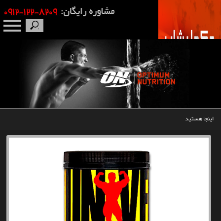
صفحه نخست
درباره ما
برندها
اینجا هستید
مکمل بدنسازی
محصولات
اخبار
مقالات